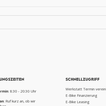
Bremsen richtig
Wir 
Einbremsen
neue
Jaco
UNGSZEITEN
SCHNELLZUGRIFF
Werkstatt Termin verei
ermin
: 8:30 - 20:30 Uhr
E-Bike Finanzierung
an
: Ruf kurz an, ob wir
E-Bike Leasing
aben