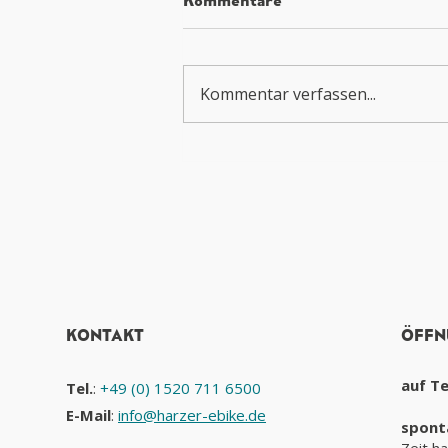
kannst Du an Deinem E-
Bike selbst durchführen
Dein E-Bike sollte regelmäßig
gewartet und gepflegt werden,
Kommentar verfassen...
damit Du lange sicher fahren
kannst und Spaß daran hast.
Neben den regelmäßigen
Inspektionsterminen, kannst
Du auch einige
Wartungsarbeiten
KONTAKT
ÖFFN
auf T
Tel.
:
+49 (0) 1520 711 6500
E-Mail
:
info@harzer-ebike.de
spont
Zeit h