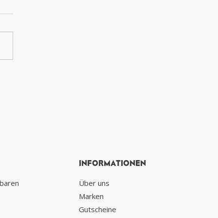
eröffnen unseren
n Erlebnisstore in der
bsonstraße in Seesen
INFORMATIONEN
nbaren
Über uns
Marken
Gutscheine