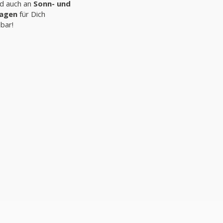
nd auch an
Sonn- und
tagen
für Dich
hbar!