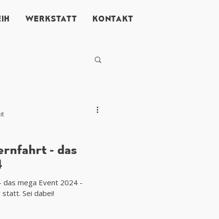
IH
WERKSTATT
KONTAKT
it
ernfahrt - das
4
 - das mega Event 2024 -
statt. Sei dabei!