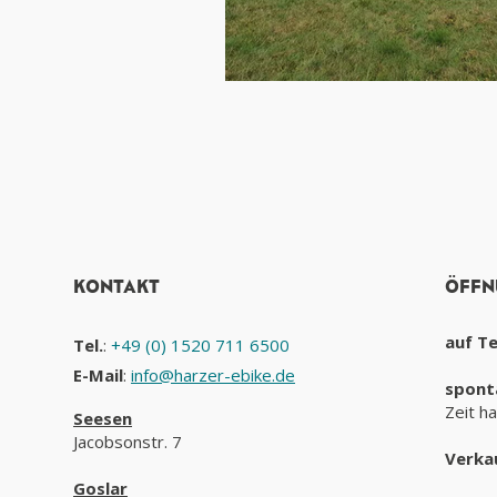
KONTAKT
ÖFFN
auf T
Tel.
:
+49 (0) 1520 711 6500
E-Mail
:
info@harzer-ebike.de
spont
Zeit h
Seesen
Jacobsonstr. 7
Verka
Goslar