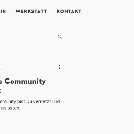
IH
WERKSTATT
KONTAKT
eit
ke Community
t
ommunity bist Du vernetzt und
husiasten.