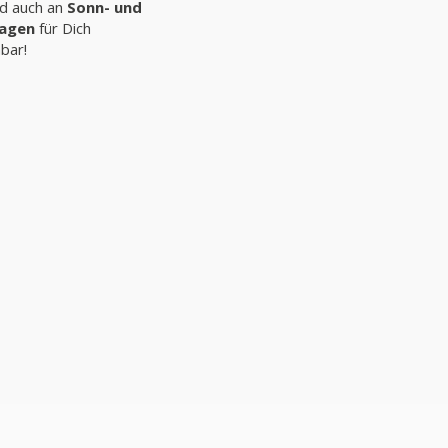
nd auch an
Sonn- und
tagen
für Dich
hbar!