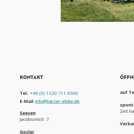
KONTAKT
ÖFFN
auf T
Tel.
:
+49 (0) 1520 711 6500
E-Mail
:
info@harzer-ebike.de
spont
Zeit h
Seesen
Jacobsonstr. 7
Verka
Goslar